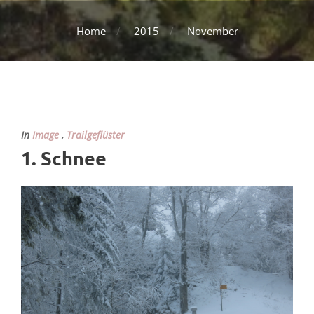
Home
2015
November
In
Image
,
Trailgeflüster
1. Schnee