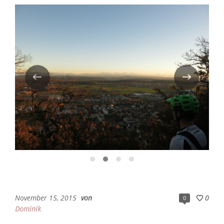
November 15, 2015
von
0
0
Dominik