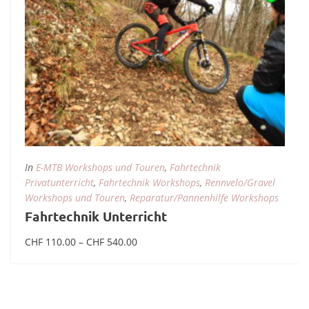
In
E-MTB Workshops und Touren
,
Fahrtechnik
Privatunterricht
,
Fahrtechnik Workshops
,
Rennvelo/Gravel
Workshops und Touren
,
Reparatur/Pannenhilfe Workshops
Fahrtechnik Unterricht
Preisspanne:
CHF
110.00
–
CHF
540.00
CHF 110.00
bis
Ausführung wählen
CHF 540.00