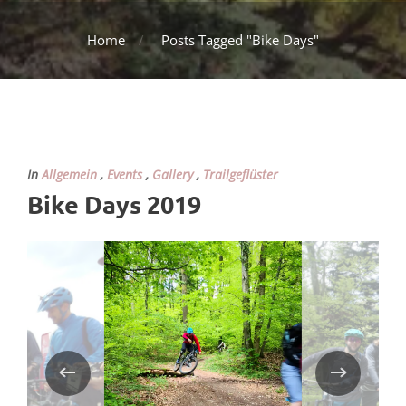
Home
Posts Tagged "Bike Days"
In
Allgemein
,
Events
,
Gallery
,
Trailgeflüster
Bike Days 2019