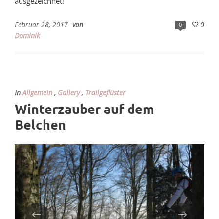
ausgezeichnet!
Februar 28, 2017
von
0
0
Dominik
In
Allgemein
,
Gallery
,
Trailgeflüster
Winterzauber auf dem
Belchen