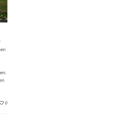
r
nen
en.
en
0