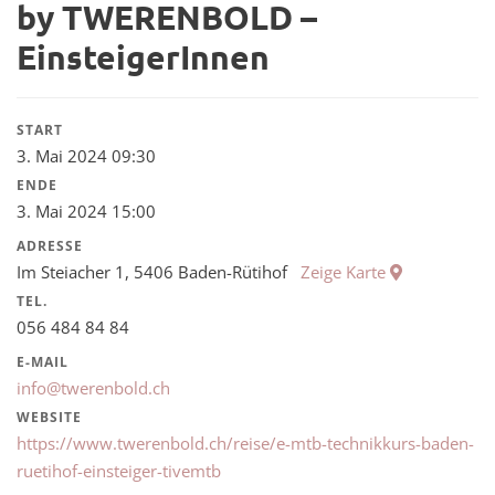
by TWERENBOLD –
EinsteigerInnen
START
3. Mai 2024 09:30
ENDE
3. Mai 2024 15:00
ADRESSE
Im Steiacher 1, 5406 Baden-Rütihof
Zeige Karte
TEL.
056 484 84 84
E-MAIL
info@twerenbold.ch
WEBSITE
https://www.twerenbold.ch/reise/e-mtb-technikkurs-baden-
ruetihof-einsteiger-tivemtb