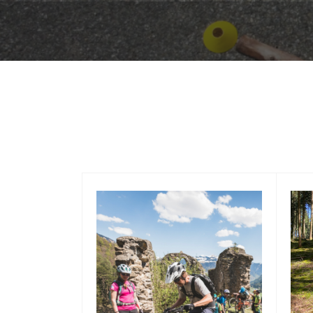
14
2
Aug.
Ju