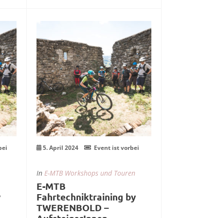
ent
mehr Infos zum Event
05
Apr.
bei
5. April 2024
Event ist vorbei
In
E-MTB Workshops und Touren
E-MTB
y
Fahrtechniktraining by
TWERENBOLD –