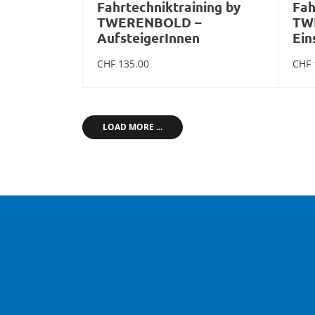
Fahrtechniktraining by
Fah
TWERENBOLD –
TW
AufsteigerInnen
Ein
CHF
135.00
CHF
mehr Infos zum Event
LOAD MORE ...