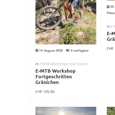
26.
Plätz
In
E-
E-M
Grä
CHF
14. August 2026
6 verfügbar
In
E-MTB Workshops und Touren
E-MTB Workshop
Fortgeschritten
Gränichen
CHF
105.00
In den Warenkorb
30
0