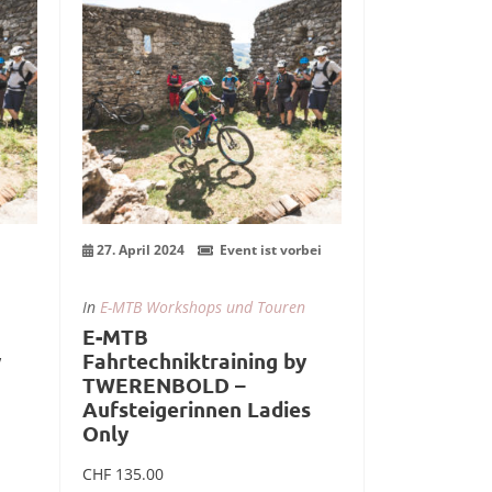
Apr.
i
27. April 2024
Event ist vorbei
In
E-MTB Workshops und Touren
E-MTB
y
Fahrtechniktraining by
TWERENBOLD –
Aufsteigerinnen Ladies
Only
CHF
135.00