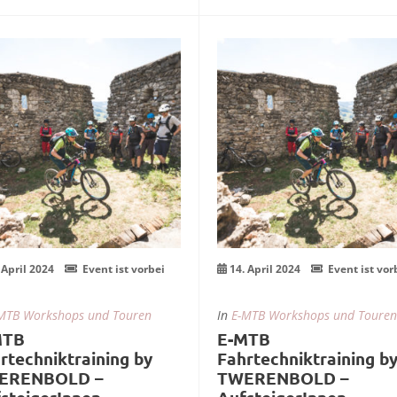
In den Warenkorb
mehr Infos zum Ev
0
14
r.
Apr.
 April 2024
Event ist vorbei
14. April 2024
Event ist vor
MTB Workshops und Touren
In
E-MTB Workshops und Touren
MTB
E-MTB
rtechniktraining by
Fahrtechniktraining b
ERENBOLD –
TWERENBOLD –