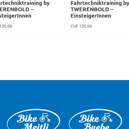
rtechniktraining by
Fahrtechniktraining b
ERENBOLD –
TWERENBOLD –
steigerInnen
EinsteigerInnen
135.00
CHF
135.00
mehr Infos zum Event
mehr Infos zum Ev