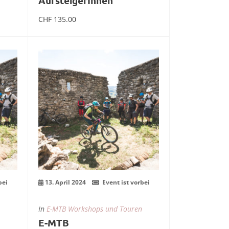
AufsteigerInnen
CHF
135.00
ent
mehr Infos zum Event
13
Apr.
bei
13. April 2024
Event ist vorbei
In
E-MTB Workshops und Touren
E-MTB