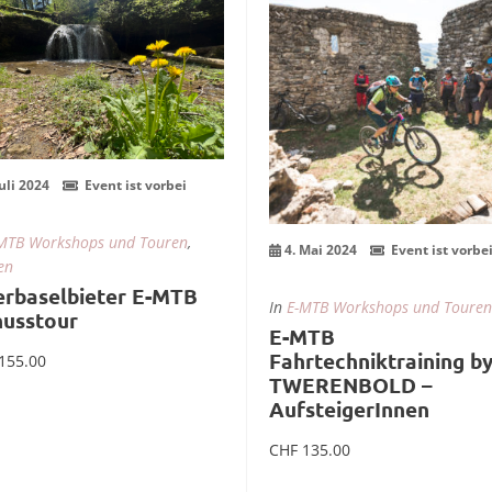
li
Mai
Juli 2024
Event ist vorbei
MTB Workshops und Touren
,
4. Mai 2024
Event ist vorbe
en
rbaselbieter E-MTB
In
E-MTB Workshops und Touren
usstour
E-MTB
Fahrtechniktraining b
155.00
TWERENBOLD –
AufsteigerInnen
CHF
135.00