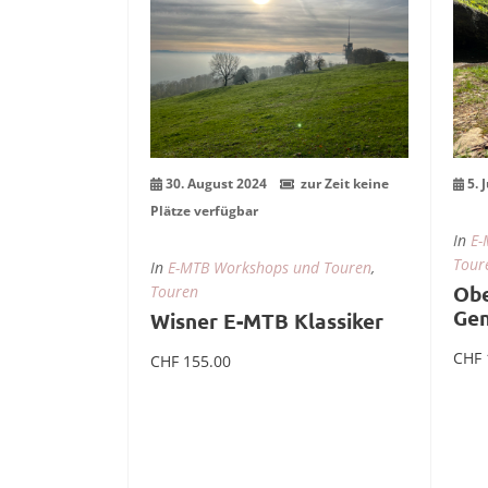
Aug.
Ju
30. August 2024
zur Zeit keine
5. 
Plätze verfügbar
In
E-
Tour
In
E-MTB Workshops und Touren
,
Obe
Touren
Gen
Wisner E-MTB Klassiker
CHF
CHF
155.00