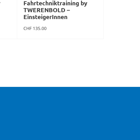
y
Fahrtechniktraining by
TWERENBOLD –
EinsteigerInnen
CHF
135.00
ent
mehr Infos zum Event