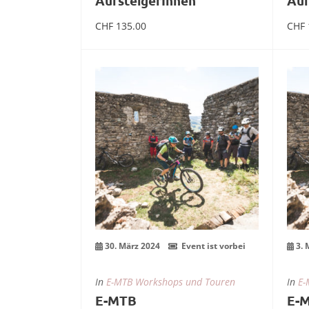
AufsteigerInnen
Auf
CHF
135.00
CHF
mehr Infos zum Event
30
0
März
M
30. März 2024
Event ist vorbei
3. 
In
E-MTB Workshops und Touren
In
E-
E-MTB
E-