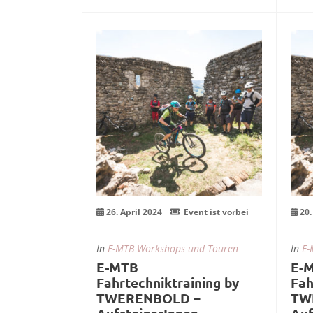
Weiterlesen
26
2
Apr.
Ap
26. April 2024
Event ist vorbei
20.
In
E-MTB Workshops und Touren
In
E-
E-MTB
E-
Fahrtechniktraining by
Fah
TWERENBOLD –
TW