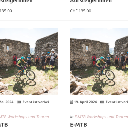
steigerInnen
AufsteigerInnen
135.00
CHF
135.00
mehr Infos zum Event
mehr Infos zum Ev
3
19
ai
Apr.
Mai 2024
Event ist vorbei
19. April 2024
Event ist vor
MTB Workshops und Touren
In
E-MTB Workshops und Touren
MTB
E-MTB