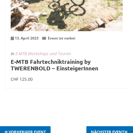
13. April 2023
Event ist vorbei
In
E-MTB Workshops und Touren
E-MTB Fahrtechniktraining by
TWERENBOLD – EinsteigerInnen
CHF
125.00
mehr Infos zum Event
VORHERIGER EVENT
NÄCHSTER EVENT