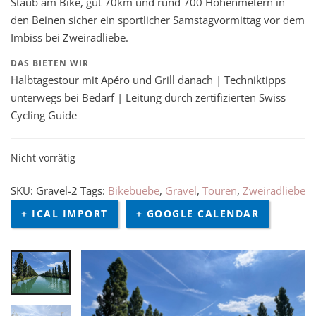
Staub am Bike, gut 70km und rund 700 Höhenmetern in
den Beinen sicher ein sportlicher Samstagvormittag vor dem
Imbiss bei Zweiradliebe.
DAS BIETEN WIR
Halbtagestour mit Apéro und Grill danach | Techniktipps
unterwegs bei Bedarf | Leitung durch zertifizierten Swiss
Cycling Guide
Nicht vorrätig
SKU:
Gravel-2
Tags:
Bikebuebe
,
Gravel
,
Touren
,
Zweiradliebe
+ ICAL IMPORT
+ GOOGLE CALENDAR