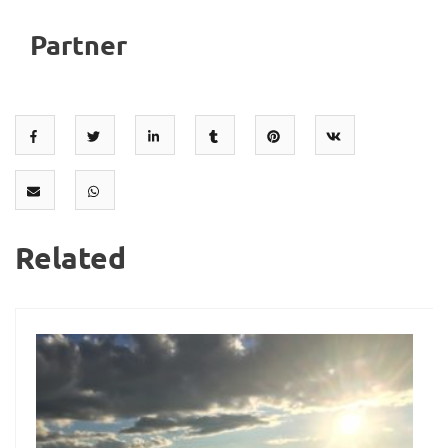
Partner
Related
02
Sep.