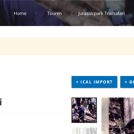
Home
Touren
Jurassicpark Trailsafari
+ ICAL IMPORT
+ G
i