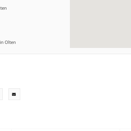
lten
in Olten