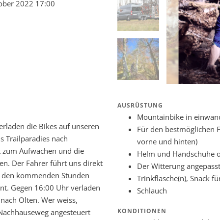
ober 2022 17:00
AUSRÜSTUNG
Mountainbike in einwand
verladen die Bikes auf unseren
Für den bestmöglichen F
ns Trailparadies nach
vorne und hinten)
it zum Aufwachen und die
Helm und Handschuhe ob
en. Der Fahrer führt uns direkt
Der Witterung angepass
r in den kommenden Stunden
Trinkflasche(n), Snack f
nt. Gegen 16:00 Uhr verladen
Schlauch
nach Olten. Wer weiss,
KONDITIONEN
m Nachhauseweg angesteuert