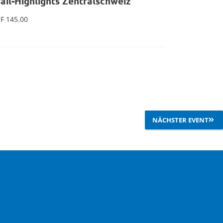
rail-Highlights Zentralschweiz
Oberbaselb
F
145.00
CHF
145.00
In den Warenkorb
NÄCHSTER EVENT