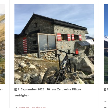
08
Sep.
ar
8. September 2023
zur Zeit keine Plätze
verfügbar
In
In
Touren
,
Weekends