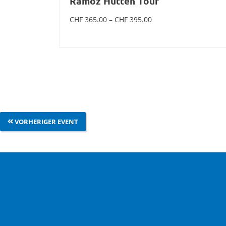
Ramoz Hütten Tour
Preisspanne:
CHF
365.00
–
CHF
395.00
CHF 365.00
bis
CHF 395.00
Ausführung wählen
VORHERIGER EVENT