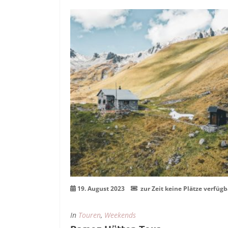
19
Aug.
19. August 2023
zur Zeit keine Plätze verfügb
In
Touren
,
Weekends