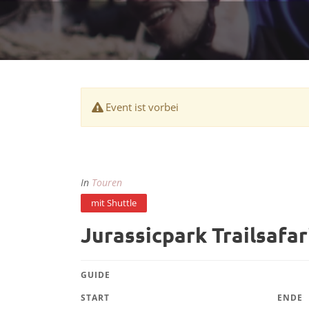
Event ist vorbei
In
Touren
mit Shuttle
Jurassicpark Trailsafar
GUIDE
START
ENDE