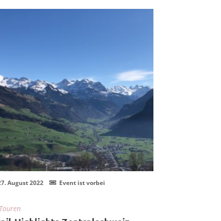
27
13
Aug.
Aug.
27. August 2022
Event ist vorbei
13. August 20
Touren
In
Touren