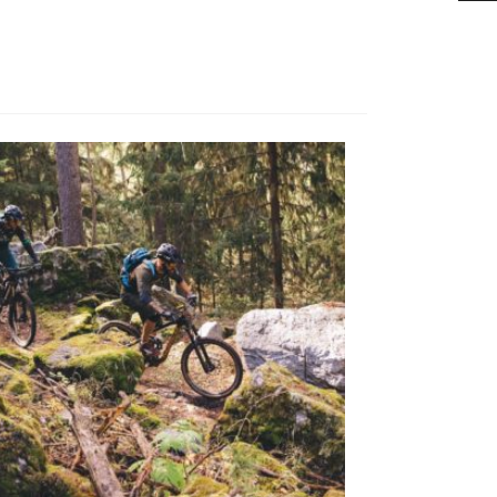
30
20
Sep.
März