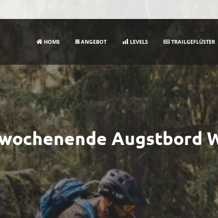
HOME
ANGEBOT
LEVELS
TRAILGEFLÜSTER
lwochenende Augstbord W