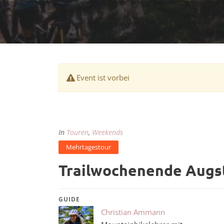
Event ist vorbei
In
Touren
,
Weekends
Mehrtagestour
Trailwochenende Augst
GUIDE
Christian Ammann