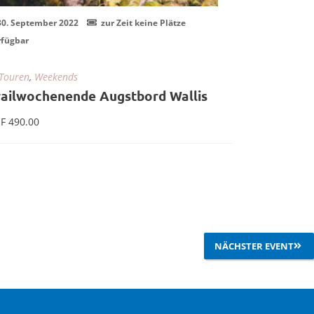
30. September 2022
zur Zeit keine Plätze
20. März 2022
rfügbar
In
Touren
Jurassicpa
Touren
,
Weekends
railwochenende Augstbord Wallis
CHF
175.00
F
490.00
Weiterlesen
NÄCHSTER EVENT