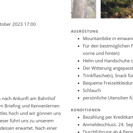
tober 2023 17:00
AUSRÜSTUNG
Mountainbike in einwand
Für den bestmöglichen F
vorne und hinten)
Helm und Handschuhe ob
Der Witterung angepass
Trinkflasche(n), Snack f
Bequeme Freizeitkleidun
Schlauch
persönliche Utensilien 
ich nach Ankunft am Bahnhof
m Briefing und Kennenlernen
KONDITIONEN
ttles hoch und wir gönnen uns
Bezahlung per Kreditka
Dieser führt uns zu unserem
Anmeldeschluss: 24. Se
ndessen erwartet. Nach einer
Durchführung ab 4 Pers