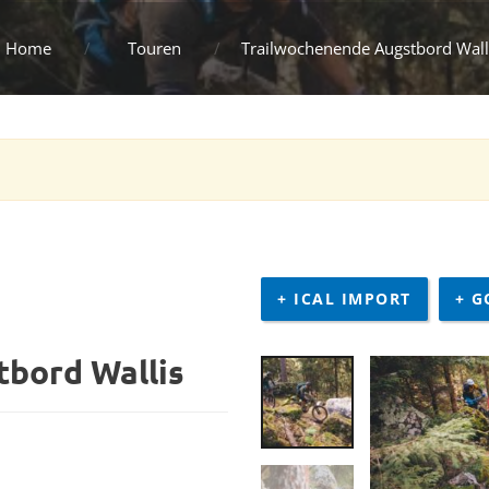
Home
Touren
Trailwochenende Augstbord Wall
+ ICAL IMPORT
+ G
bord Wallis