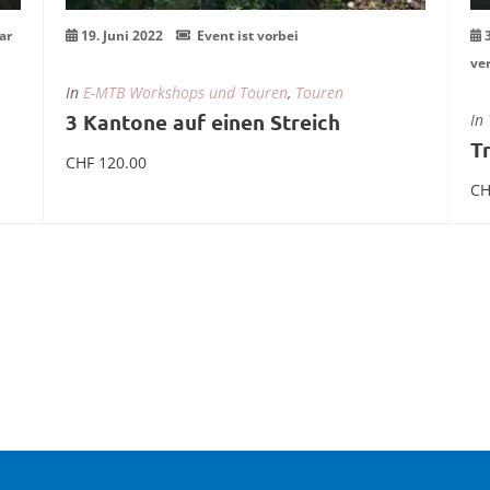
ar
19. Juni 2022
Event ist vorbei
ve
In
E-MTB Workshops und Touren
,
Touren
3 Kantone auf einen Streich
In
T
CHF
120.00
CH
In den Warenkorb