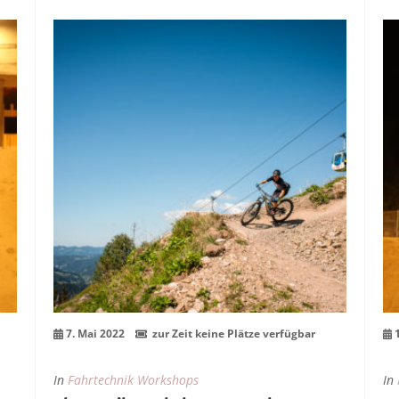
07
Mai
7. Mai 2022
zur Zeit keine Plätze verfügbar
In
Fahrtechnik Workshops
In