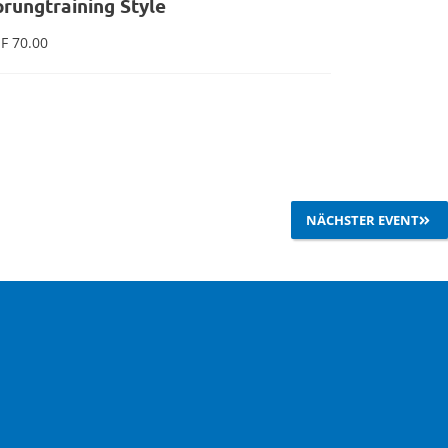
prungtraining Style
Flowtrail
F
70.00
CHF
149.00
In den Warenkorb
NÄCHSTER EVENT