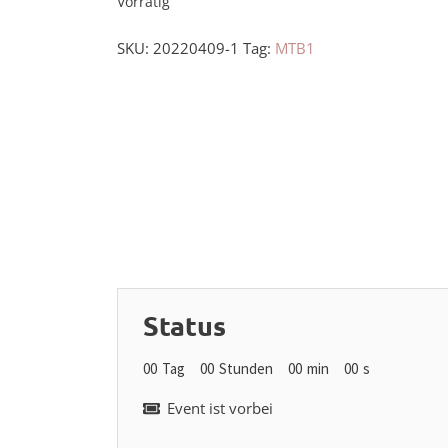
Vorrätig
SKU:
20220409-1
Tag:
MTB1
Status
00
Tag
00
Stunden
00
min
00
s
Event ist vorbei