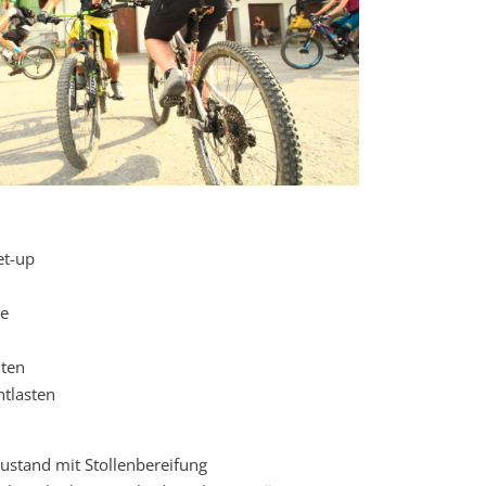
et-up
ce
lten
ntlasten
stand mit Stollenbereifung