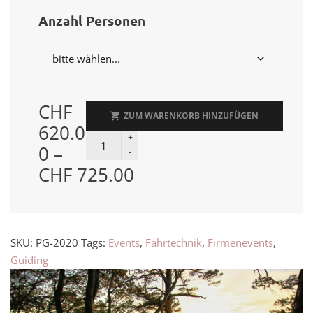
Anzahl Personen
CHF
ZUM WARENKORB HINZUFÜGEN
620.0
Tagesansätze für Events und Guidings quantity
0
–
Preisspanne:
CHF
725.00
CHF 620.00
bis
CHF 725.00
SKU:
PG-2020
Tags:
Events
,
Fahrtechnik
,
Firmenevents
,
Guiding