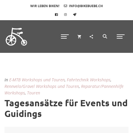
WIR LEBEN BIKEN!
INFO@BIKEBUEBE.CH
In
E-MTB Workshops und Touren
,
Fahrtechnik Workshops
,
Rennvelo/Gravel Workshops und Touren
,
Reparatur/Pannenhilfe
Workshops
,
Touren
Tagesansätze für Events und
Guidings