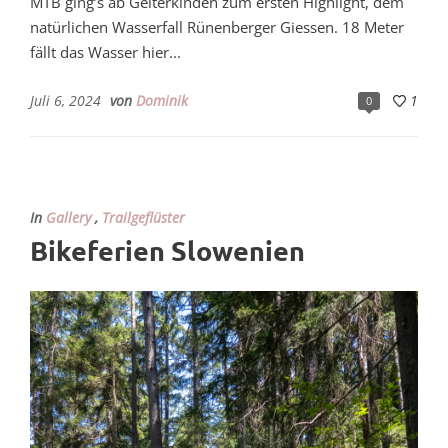
MTB ging’s ab Gelterkinden zum ersten Highlight, dem
natürlichen Wasserfall Rünenberger Giessen. 18 Meter
fällt das Wasser hier...
Juli 6, 2024
von
Dominik
1
0
In
Gallery
,
Trailgeflüster
Bikeferien Slowenien