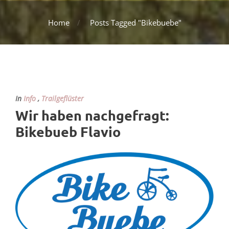
Home
Posts Tagged "Bikebuebe"
In
Info
,
Trailgeflüster
Wir haben nachgefragt:
Bikebueb Flavio