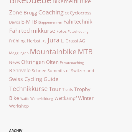
Bike
Bikemeitli
Zone
Coaching
Brugg
Cyclocross
CX
E-MTB
Fahrtechnik
Davos
Etappenrennen
Fahrtechnikkurse
Fotos
Fotoshooting
Jura
Herbst
L. Grassi AG
Frühling
J+S
Mountainbike
MTB
Magglingen
Oftringen
Olten
News
Privatcoaching
Rennvelo
Summits of Switzerland
Schnee
Swiss Cycling Guide
Technikkurse
Tour
Trophy
Trails
Bike
Winter
Wettkampf
Weiterbildung
Wallis
Workshop
ARCHIV