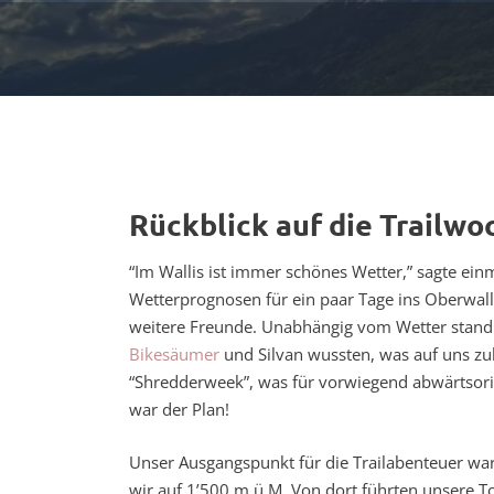
Rückblick auf die Trailwo
“Im Wallis ist immer schönes Wetter,” sagte einma
Wetterprognosen für ein paar Tage ins Oberwall
weitere Freunde. Unabhängig vom Wetter stand 
Bikesäumer
und Silvan wussten, was auf uns 
“Shredderweek”, was für vorwiegend abwärtsorie
war der Plan!
Unser Ausgangspunkt für die Trailabenteuer war
wir auf 1’500 m ü.M. Von dort führten unsere To