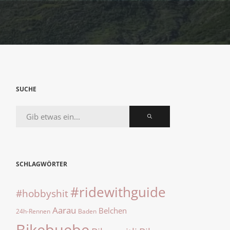
SUCHE
SCHLAGWÖRTER
#ridewithguide
#hobbyshit
Aarau
Belchen
24h-Rennen
Baden
Bikebuebe