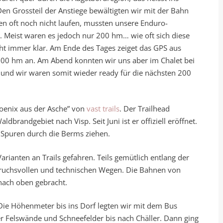
en Grossteil der Anstiege bewältigten wir mit der Bahn
n oft noch nicht laufen, mussten unsere Enduro-
Meist waren es jedoch nur 200 hm… wie oft sich diese
ht immer klar. Am Ende des Tages zeiget das GPS aus
00 hm an. Am Abend konnten wir uns aber im Chalet bei
und wir waren somit wieder ready für die nächsten 200
Phoenix aus der Asche” von
vast trails
. Der Trailhead
dbrandgebiet nach Visp. Seit Juni ist er offiziell eröffnet.
n Spuren durch die Berms ziehen.
arianten an Trails gefahren. Teils gemütlich entlang der
pruchsvollen und technischen Wegen. Die Bahnen von
nach oben gebracht.
Die Höhenmeter bis ins Dorf legten wir mit dem Bus
er Felswände und Schneefelder bis nach Chäller. Dann ging