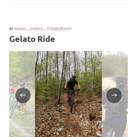
In
Events
,
Gallery
,
Trailgeflüster
Gelato Ride