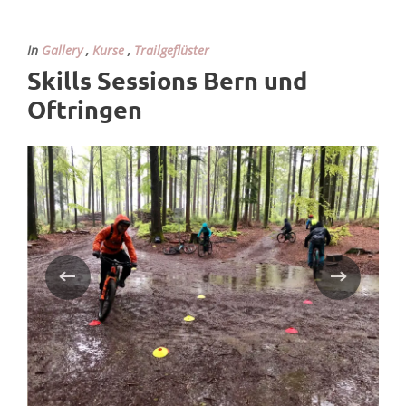
In
Gallery
,
Kurse
,
Trailgeflüster
Skills Sessions Bern und
Oftringen