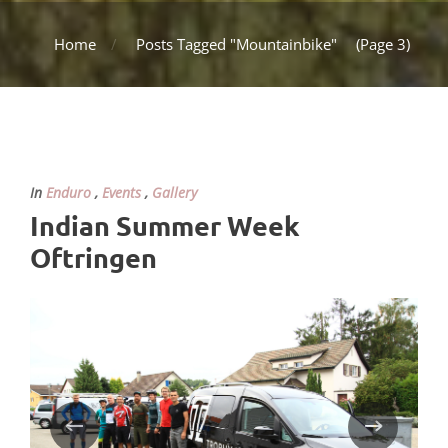
Home
Posts Tagged "Mountainbike"
(Page 3)
In
Enduro
,
Events
,
Gallery
Indian Summer Week
Oftringen