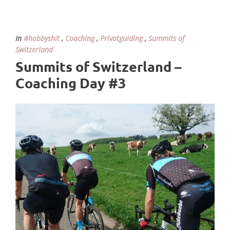
In
#hobbyshit
,
Coaching
,
Privatguiding
,
Summits of
Switzerland
Summits of Switzerland –
Coaching Day #3