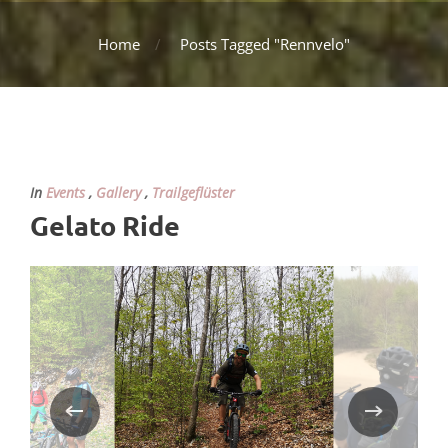
Home
Posts Tagged "Rennvelo"
In
Events
,
Gallery
,
Trailgeflüster
Gelato Ride