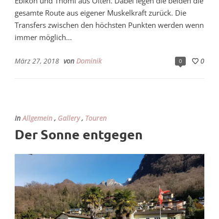
Ebikon und Thomi aus Olten. Dabei legen die beiden die
gesamte Route aus eigener Muskelkraft zurück. Die
Transfers zwischen den höchsten Punkten werden wenn
immer möglich...
März 27, 2018
von
Dominik
0
0
In
Allgemein
,
Gallery
,
Touren
Der Sonne entgegen