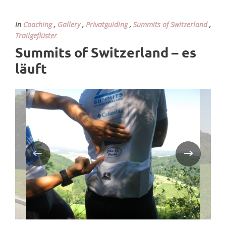
In
Coaching
,
Gallery
,
Privatguiding
,
Summits of Switzerland
,
Trailgeflüster
Summits of Switzerland – es
läuft