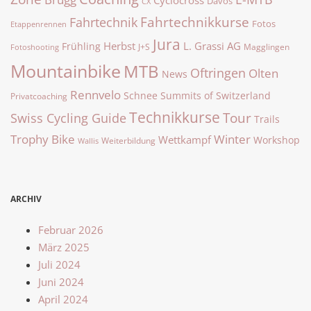
Davos
CX
Fahrtechnikkurse
Fahrtechnik
Fotos
Etappenrennen
Jura
Herbst
L. Grassi AG
Frühling
J+S
Magglingen
Fotoshooting
Mountainbike
MTB
Oftringen
Olten
News
Rennvelo
Summits of Switzerland
Schnee
Privatcoaching
Technikkurse
Tour
Swiss Cycling Guide
Trails
Trophy Bike
Winter
Wettkampf
Workshop
Weiterbildung
Wallis
ARCHIV
Februar 2026
März 2025
Juli 2024
Juni 2024
April 2024