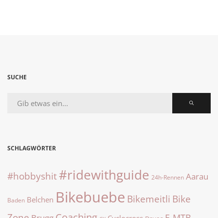
SUCHE
SCHLAGWÖRTER
#ridewithguide
#hobbyshit
Aarau
24h-Rennen
Bikebuebe
Bike
Bikemeitli
Belchen
Baden
Zone
Coaching
E-MTB
Brugg
Cyclocross