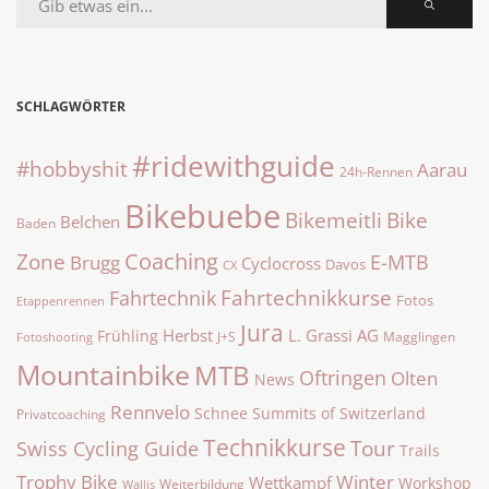
SCHLAGWÖRTER
#ridewithguide
#hobbyshit
Aarau
24h-Rennen
Bikebuebe
Bike
Bikemeitli
Belchen
Baden
Zone
Coaching
E-MTB
Brugg
Cyclocross
Davos
CX
Fahrtechnikkurse
Fahrtechnik
Fotos
Etappenrennen
Jura
Herbst
L. Grassi AG
Frühling
J+S
Magglingen
Fotoshooting
Mountainbike
MTB
Oftringen
Olten
News
Rennvelo
Summits of Switzerland
Schnee
Privatcoaching
Technikkurse
Tour
Swiss Cycling Guide
Trails
Trophy Bike
Winter
Wettkampf
Workshop
Weiterbildung
Wallis