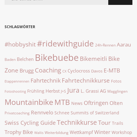
SCHLAGWÖRTER
#ridewithguide
#hobbyshit
Aarau
24h-Rennen
Bikebuebe
Bike
Bikemeitli
Belchen
Baden
Zone
Coaching
E-MTB
Brugg
Cyclocross
Davos
CX
Fahrtechnikkurse
Fahrtechnik
Fotos
Etappenrennen
Jura
Herbst
L. Grassi AG
Frühling
J+S
Magglingen
Fotoshooting
Mountainbike
MTB
Oftringen
Olten
News
Rennvelo
Summits of Switzerland
Schnee
Privatcoaching
Technikkurse
Tour
Swiss Cycling Guide
Trails
Trophy Bike
Winter
Wettkampf
Workshop
Weiterbildung
Wallis