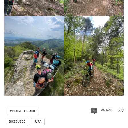
0
1655
0
#RIDEWITHGUIDE
BIKEBUEBE
JURA