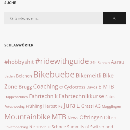
SUCHE
SCHLAGWÖRTER
#ridewithguide
#hobbyshit
Aarau
24h-Rennen
Bikebuebe
Bike
Bikemeitli
Belchen
Baden
Zone
Coaching
E-MTB
Brugg
Cyclocross
Davos
CX
Fahrtechnikkurse
Fahrtechnik
Fotos
Etappenrennen
Jura
Herbst
L. Grassi AG
Frühling
J+S
Magglingen
Fotoshooting
Mountainbike
MTB
Oftringen
Olten
News
Rennvelo
Summits of Switzerland
Schnee
Privatcoaching